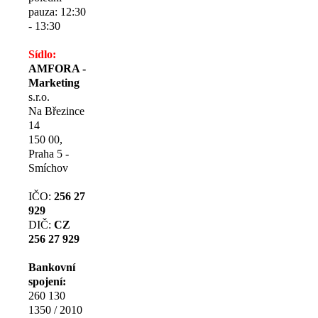
pauza: 12:30
- 13:30
Sídlo:
AMFORA -
Marketing
s.r.o.
Na Březince
14
150 00,
Praha 5 -
Smíchov
IČO:
256 27
929
DIČ:
CZ
256 27 929
Bankovní
spojení:
260 130
1350 / 2010