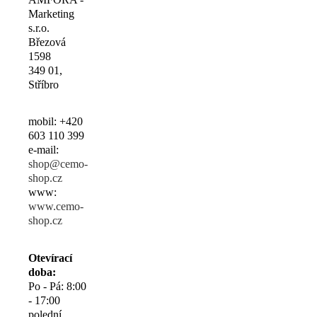
Marketing
s.r.o.
Březová
1598
349 01,
Stříbro
mobil: +420
603 110 399
e-mail:
shop@cemo-
shop.cz
www:
www.cemo-
shop.cz
Otevírací
doba:
Po - Pá: 8:00
- 17:00
polední