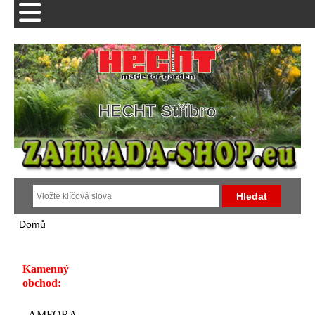
HECHT Stříbro
Domů
Kamenný
obchod:
AMFORA -