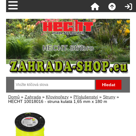
HECHT Stříbro
Domů
»
Zahrada
»
Křovinořezy
»
Příslušenství
»
Struny
»
HECHT 10018016 - struna kulatá 1,65 mm x 180 m