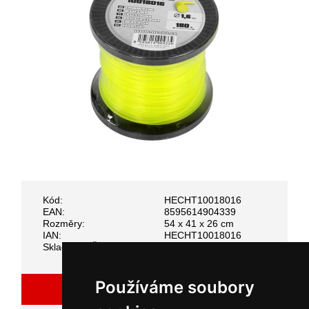
Kód:
HECHT10018016
EAN:
8595614904339
Rozměry:
54 x 41 x 26 cm
IAN:
HECHT10018016
Skladem v ČR:
ANO
Používáme soubory
Zeptejte se