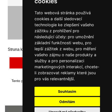
cookies
164,46 Kč bez DPH
Tato webová stránka používá
199,00 Kč s DPH
cookies a další sledovací
technologie ke zlepšení vašeho
zážitku z prohlížení pro
následující účely:
pro umožnění
základní funkčnosti webu
,
pro
lepší zážitek z webu
,
pro měření
Struna kulatá 1,65 mm x 180 m.
vašeho zájmu o naše produkty a
služby a pro personalizaci
Napsat recenzi
marketingových interakcí
,
chcete-
li zobrazovat reklamy které jsou
pro vás relevantnější
.
Tento produkt byl přidán do našeho katalogu dne čtvrtek
22 srpna, 2024.
Souhlasím
Odmítám
Vaše IP adresa je: 216.73.217.0
Upravit mé předvolby