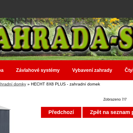
ba
Závlahové systémy
Vybavení zahrady
Čty
hradní domky
» HECHT 8X8 PLUS - zahradní domek
Zobrazeno 7/7
Předchozí
Zpět na seznam 