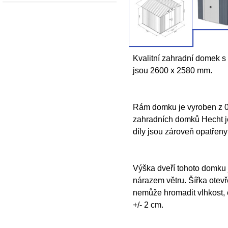
Kvalitní zahradní domek s
jsou 2600 x 2580 mm.
Rám domku je vyroben z 0,
zahradních domků Hecht je
díly jsou zároveň opatřeny
Výška dveří tohoto domku 
nárazem větru. Šířka otevř
nemůže hromadit vlhkost, 
+/- 2 cm.