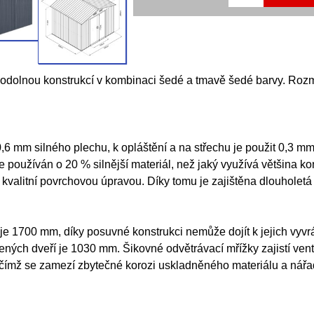
 odolnou konstrukcí v kombinaci šedé a tmavě šedé barvy. Roz
6 mm silného plechu, k opláštění a na střechu je použit 0,3 mm 
 používán o 20 % silnější materiál, než jaký využívá většina 
 kvalitní povrchovou úpravou. Díky tomu je zajištěna dlouholetá 
je 1700 mm, díky posuvné konstrukci nemůže dojít k jejich vyvr
ených dveří je 1030 mm. Šikovné odvětrávací mřížky zajistí ven
čímž se zamezí zbytečné korozi uskladněného materiálu a nářad