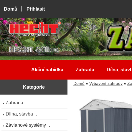
Domů
Přihlásit
HECHT Stříbro
Akční nabídka
Zahrada
Dílna, stav
Domů
»
Vybavení zahrady
»
Za
Kategorie
Zahrada …
Dílna, stavba …
Závlahové systémy …