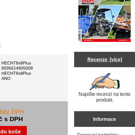
k
Recenze [více]
HECHT8x8Plus
8595614905008
HECHT8x8Plus
ANO
Napište recenzi na tento
produkt.
 bez DPH
č s DPH
Informace
Dopravní podmínky